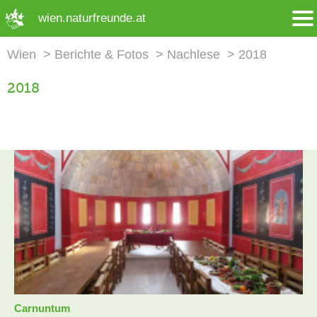
➜ Hauptregion der Seite anspringen
wien.naturfreunde.at
Wien
Berichte & Fotos
Nachlese
2018
2018
Carnuntum