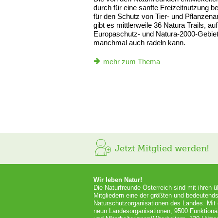
durch für eine sanfte Freizeitnutzung 
für den Schutz von Tier- und Pflanzena
gibt es mittlerweile 36 Natura Trails, 
Europaschutz- und Natura-2000-Gebiet
manchmal auch radeln kann.
mehr zum Thema
Jetzt Mitglied werden!
Wir leben Natur!
Die Naturfreunde Österreich sind mit ihren 
Mitgliedern eine der größten und bedeutends
Naturschutzorganisationen des Landes. Mit
neun Landesorganisationen, 9500 Funktionä