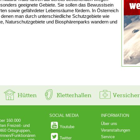
besonders geeignete Gebiete. Sie sollen das Bewusstsein
rten sowie gefährdeter Lebensräume fördern. In Österreich
auf denen man durch unterschiedliche Schutzgebiete wie
e, Naturschutzgebiete und Biosphärenparks wandern und
Hütten
Kletterhallen
Versiche
SOCIAL MEDIA
INFORMATION
über 160.000
Über uns
ten Freizeit- und
Youtube
Veranstaltungen
 460 Ortsgruppen,
rinnen/Funktionären
Service
Twitter