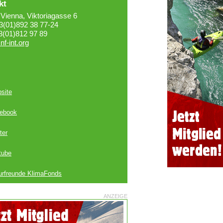
kt
Vienna, Viktoriagasse 6
43(01)892 38 77-24
3(01)812 97 89
nf-int.org
site
ebook
ter
tube
urfreunde KlimaFonds
ANZEIGE