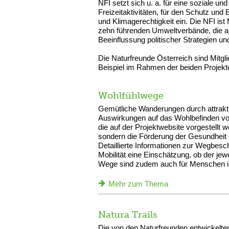
NFI setzt sich u. a. für eine soziale 
Freizeitaktivitäten, für den Schutz und
und Klimagerechtigkeit ein. Die NFI is
zehn führenden Umweltverbände, die au
Beeinflussung politischer Strategien u
Die Naturfreunde Österreich sind Mitg
Beispiel im Rahmen der beiden Projekte
Wohlfühlwege
Gemütliche Wanderungen durch attrakt
Auswirkungen auf das Wohlbefinden v
die auf der Projektwebsite vorgestellt w
sondern die Förderung der Gesundhei
Detaillierte Informationen zur Wegbes
Mobilität eine Einschätzung, ob der jewe
Wege sind zudem auch für Menschen im
Mehr zum Thema
Natura Trails
Die von den Naturfreunden entwickelte