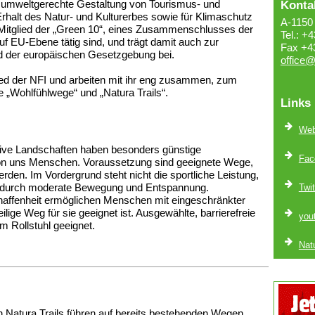
und umweltgerechte Gestaltung von Tourismus- und
Konta
 Erhalt des Natur- und Kulturerbes sowie für Klimaschutz
A-1150 
t Mitglied der „Green 10“, eines Zusammenschlusses der
Tel.: +
f EU-Ebene tätig sind, und trägt damit auch zur
Fax +4
nd der europäischen Gesetzgebung bei.
office@
lied der NFI und arbeiten mit ihr eng zusammen, zum
 „Wohlfühlwege“ und „Natura Trails“.
Links
Web
ive Landschaften haben besonders günstige
Fac
on uns Menschen. Voraussetzung sind geeignete Wege,
erden. Im Vordergrund steht nicht die sportliche Leistung,
t durch moderate Bewegung und Entspannung.
Twit
chaffenheit ermöglichen Menschen mit eingeschränkter
ilige Weg für sie geeignet ist. Ausgewählte, barrierefreie
you
 Rollstuhl geeignet.
Nat
n Natura Trails führen auf bereits bestehenden Wegen