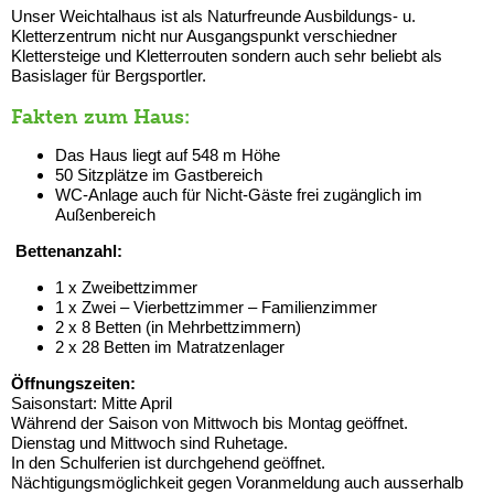
Unser Weichtalhaus ist als Naturfreunde Ausbildungs- u.
Kletterzentrum nicht nur Ausgangspunkt verschiedner
Klettersteige und Kletterrouten sondern auch sehr beliebt als
Basislager für Bergsportler.
Fakten zum Haus:
Das Haus liegt auf 548 m Höhe
50 Sitzplätze im Gastbereich
WC-Anlage auch für Nicht-Gäste frei zugänglich im
Außenbereich
Bettenanzahl:
1 x Zweibettzimmer
1 x Zwei – Vierbettzimmer – Familienzimmer
2 x 8 Betten (in Mehrbettzimmern)
2 x 28 Betten im Matratzenlager
Öffnungszeiten:
Saisonstart: Mitte April
Während der Saison von Mittwoch bis Montag geöffnet.
Dienstag und Mittwoch sind Ruhetage.
In den Schulferien ist durchgehend geöffnet.
Nächtigungsmöglichkeit gegen Voranmeldung auch ausserhalb