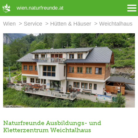
➜ Hauptregion der Seite anspringen
wien.naturfreunde.at
Wien
Service
Hütten & Häuser
Weichtalhaus
Naturfreunde Ausbildungs- und
Kletterzentrum Weichtalhaus