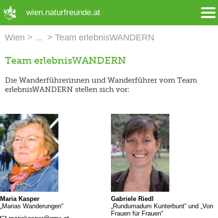
➜ Hauptregion der Seite anspringen
wien.naturfreunde.at
Wien
Team erlebnisWANDERN
Team erlebnisWANDERN
Die Wanderführerinnen und Wanderführer vom Team
erlebnisWANDERN stellen sich vor:
Maria Kasper
Gabriele Riedl
„Marias Wanderungen“
„Rundumadum Kunterbunt“ und „Von
Frauen für Frauen“