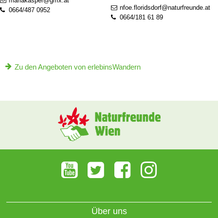
mariakasper@gmx.at
nfoe.floridsdorf@naturfreunde.at
0664/487 0952
0664/181 61 89
Zu den Angeboten von erlebinsWandern
Über uns