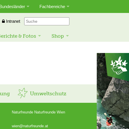
Bundesländer
Fachbereiche
Intranet
erichte & Fotos
Shop
rung
Umweltschutz
Naturfreunde Naturfreunde Wien
wien@naturfreunde.at