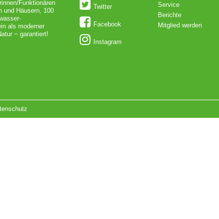
rinnen/Funktionären
Service
Twitter
en und Häusern, 100
Berichte
dwasser-
Facebook
Mitglied werden
in als moderner
atur − garantiert!
Instagram
tenschutz