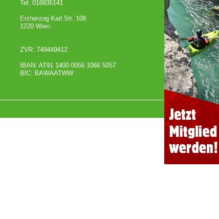
Tel: 018936141
Erzherzog Karl Str. 108
1220 Wien
ZVR: 749449412
IBAN: AT91 1400 0056 1066 5057
BIC: BAWAATWW