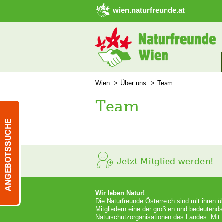
➜ Hauptregion der Seite anspringen
wien.naturfreunde.at
Wien
Über uns
Team
Team
Jetzt Mitglied werden!
Wir leben Natur!
Die Naturfreunde Österreich sind mit ihren 
Mitgliedern eine der größten und bedeutends
Naturschutzorganisationen des Landes. Mit