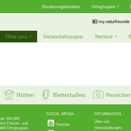
Bundesorganisation
Ortsgruppen
my.naturfreunde
Über uns
Veranstaltungen
Service
B
Hütten
Kletterhallen
Versiche
SOCIAL MEDIA
INFORMATION
über 160.000
Über uns
ten Freizeit- und
Youtube
Veranstaltungen
 460 Ortsgruppen,