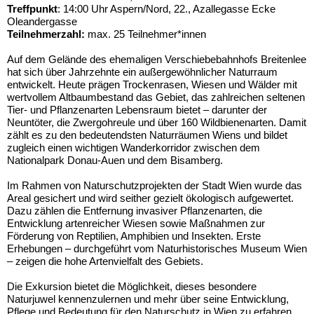
Treffpunkt
: 14:00 Uhr Aspern/Nord, 22., Azallegasse Ecke
Oleandergasse
Teilnehmerzahl:
max. 25 Teilnehmer*innen
Auf dem Gelände des ehemaligen Verschiebebahnhofs Breitenlee
hat sich über Jahrzehnte ein außergewöhnlicher Naturraum
entwickelt. Heute prägen Trockenrasen, Wiesen und Wälder mit
wertvollem Altbaumbestand das Gebiet, das zahlreichen seltenen
Tier- und Pflanzenarten Lebensraum bietet – darunter der
Neuntöter, die Zwergohreule und über 160 Wildbienenarten. Damit
zählt es zu den bedeutendsten Naturräumen Wiens und bildet
zugleich einen wichtigen Wanderkorridor zwischen dem
Nationalpark Donau-Auen und dem Bisamberg.
Im Rahmen von Naturschutzprojekten der Stadt Wien wurde das
Areal gesichert und wird seither gezielt ökologisch aufgewertet.
Dazu zählen die Entfernung invasiver Pflanzenarten, die
Entwicklung artenreicher Wiesen sowie Maßnahmen zur
Förderung von Reptilien, Amphibien und Insekten. Erste
Erhebungen – durchgeführt vom Naturhistorisches Museum Wien
– zeigen die hohe Artenvielfalt des Gebiets.
Die Exkursion bietet die Möglichkeit, dieses besondere
Naturjuwel kennenzulernen und mehr über seine Entwicklung,
Pflege und Bedeutung für den Naturschutz in Wien zu erfahren.