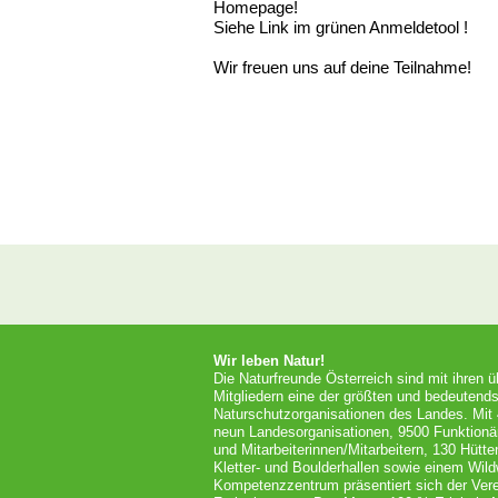
Homepage!
Siehe Link im grünen Anmeldetool !
Wir freuen uns auf deine Teilnahme!
Wir leben Natur!
Die Naturfreunde Österreich sind mit ihren 
Mitgliedern eine der größten und bedeutends
Naturschutzorganisationen des Landes. Mit
neun Landesorganisationen, 9500 Funktionä
und Mitarbeiterinnen/Mitarbeitern, 130 Hütt
Kletter- und Boulderhallen sowie einem Wil
Kompetenzzentrum präsentiert sich der Vere