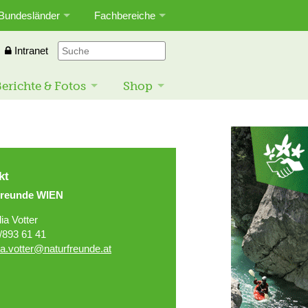
Bundesländer
Fachbereiche
Intranet
erichte & Fotos
Shop
kt
freunde WIEN
lia Votter
/893 61 41
lia.votter@naturfreunde.at