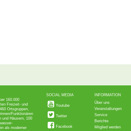
SOCIAL MEDIA
INFORMATION
über 160.000
Über uns
ten Freizeit- und
Youtube
Veranstaltungen
 460 Ortsgruppen,
rinnen/Funktionären
Service
Twitter
en und Häusern, 100
Berichte
dwasser-
Facebook
Mitglied werden
in als moderner