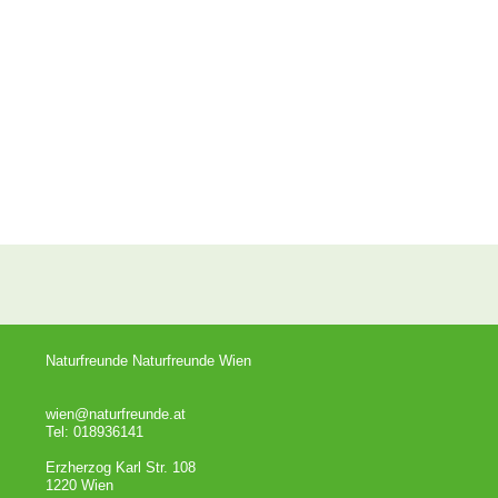
Naturfreunde Naturfreunde Wien
wien@naturfreunde.at
Tel: 018936141
Erzherzog Karl Str. 108
1220 Wien