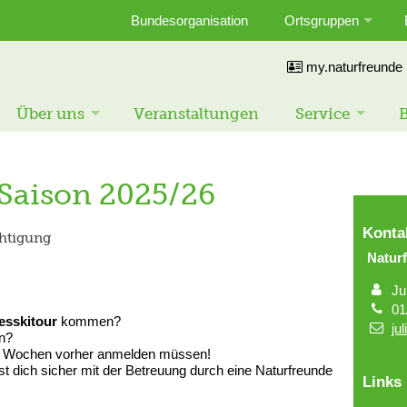
Bundesorganisation
Ortsgruppen
my.naturfreunde
Über uns
Veranstaltungen
Service
B
Saison 2025/26
Konta
chtigung
Natur
Ju
01
esskitour
kommen?
ju
en?
cht Wochen vorher anmelden müssen!
st dich sicher mit der Betreuung durch eine Naturfreunde
Links